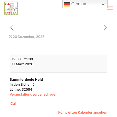
German
20 Dezember, 2025
Stöbertreff
19:00
–
21:00
Briefmarkendeele
17.März 2026
Held
Sammlerdeele Held
In den Eichen 5
Löhne
,
32584
Veranstaltungsort anschauen
iCal
Kompletten Kalender ansehen